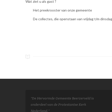
Wat ziet u als gast ?
Het preekrooster van onze gemeente
De collectes, die openstaan van vrijdag t/m dinsda
De Hervormde Gemeente Beerzerveld is
onderdeel van de Protestantse Kerk
Nederland.