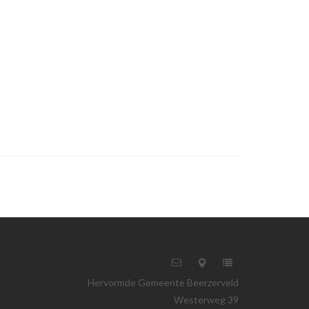
Hervormde Gemeente Beerzerveld
Westerweg 39